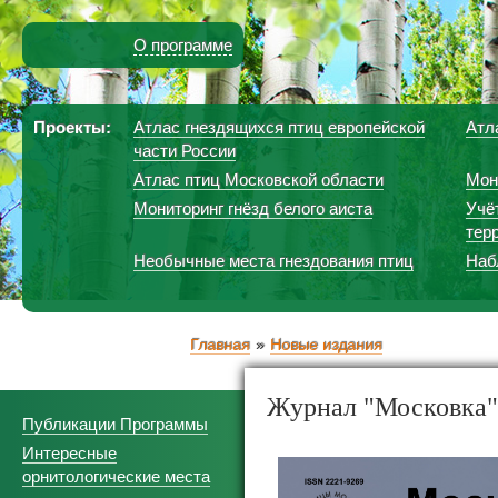
О программе
Проекты:
Атлас гнездящихся птиц европейской
Атл
части России
Атлас птиц Московской области
Мон
Мониторинг гнёзд белого аиста
Учё
тер
Необычные места гнездования птиц
Наб
Главная
Новые издания
Журнал "Московка"
Публикации Программы
Интересные
орнитологические места