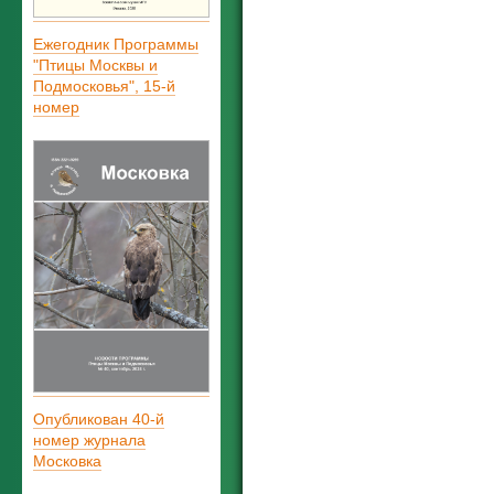
Ежегодник Программы
"Птицы Москвы и
Подмосковья", 15-й
номер
Опубликован 40-й
номер журнала
Московка