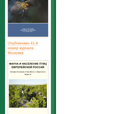
Опубликован 41-й
номер журнала
Московка