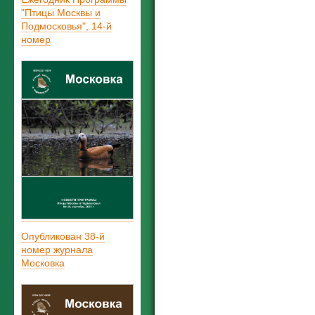
"Птицы Москвы и
Подмосковья", 14-й
номер
Опубликован 38-й
номер журнала
Московка