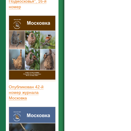
Подмосковья", 16-й
номер
Опубликован 42-й
номер журнала
Московка