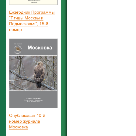
Ежегодник Программы
"Птицы Москвы и
Подмосковья", 15-й
номер
Опубликован 40-й
номер журнала
Московка