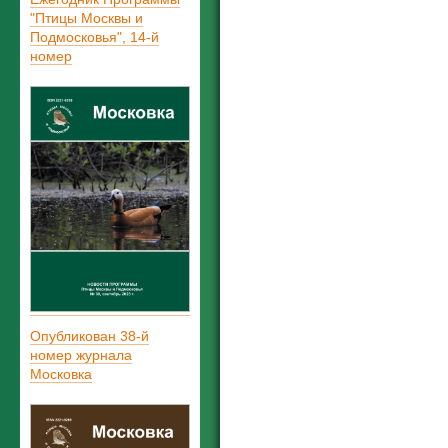
"Птицы Москвы и
Подмосковья", 14-й
номер
Опубликован 38-й
номер журнала
Московка