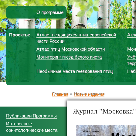
О программе
Проекты:
Атлас гнездящихся птиц европейской
Атл
части России
Атлас птиц Московской области
Мон
Мониторинг гнёзд белого аиста
Учё
тер
Необычные места гнездования птиц
Наб
Главная
Новые издания
Журнал "Московка"
Публикации Программы
Интересные
орнитологические места