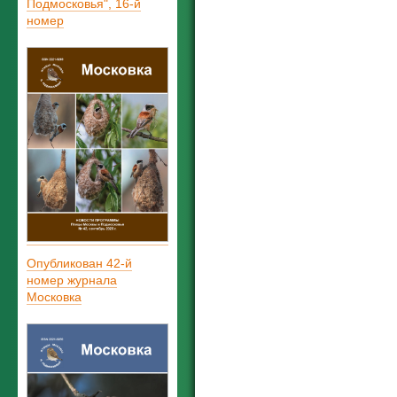
Подмосковья", 16-й
номер
Опубликован 42-й
номер журнала
Московка