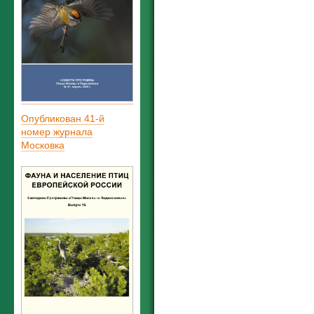
Опубликован 41-й
номер журнала
Московка