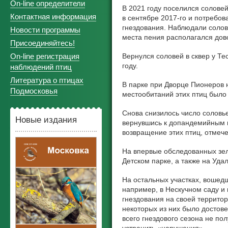
On-line определители
В 2021 году поселился солове
Контактная информация
в сентябре 2017-го и потребо
гнездования. Наблюдали солов
Новости программы
места пения располагался дов
Присоединяйтесь!
On-line регистрация
Вернулся соловей в сквер у Те
году.
наблюдений птиц
Литература о птицах
В парке при Дворце Пионеров 
Подмосковья
местообитаний этих птиц было
Снова снизилось число соловье
Новые издания
вернувшись к допандемийным п
возвращение этих птиц, отмеч
На впервые обследованных зел
Детском парке, а также на Уда
На остальных участках, вошедш
например, в Нескучном саду и
гнездования на своей территор
некоторых из них было достов
всего гнездового сезона не по