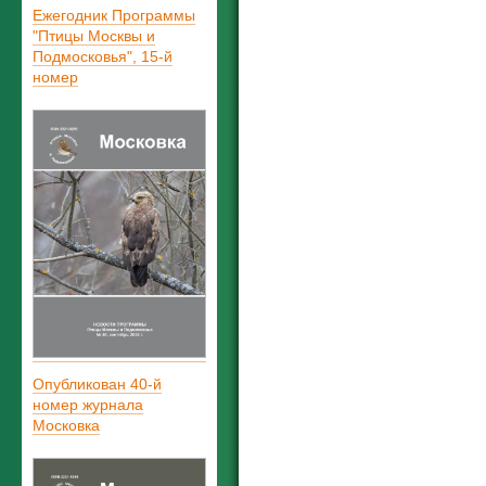
Ежегодник Программы
"Птицы Москвы и
Подмосковья", 15-й
номер
Опубликован 40-й
номер журнала
Московка