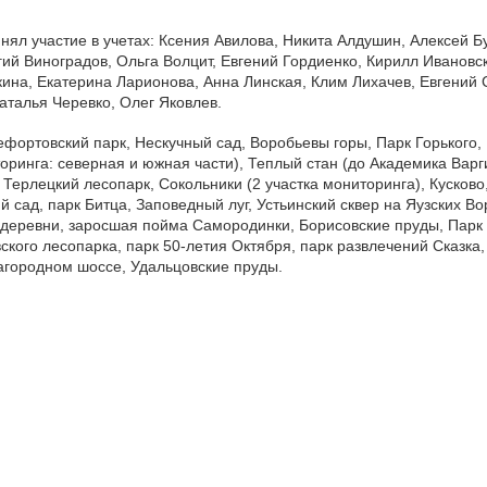
нял участие в учетах: Ксения Авилова, Никита Алдушин, Алексей Б
ий Виноградов, Ольга Волцит, Евгений Гордиенко, Кирилл Ивановск
кина, Екатерина Ларионова, Анна Линская, Клим Лихачев, Евгений 
Наталья Черевко, Олег Яковлев.
фортовский парк, Нескучный сад, Воробьевы горы, Парк Горького,
оринга: северная и южная части), Теплый стан (до Академика Вар
 Терлецкий лесопарк, Сокольники (2 участка мониторинга), Кусково
 сад, парк Битца, Заповедный луг, Устьинский сквер на Яузских Во
 деревни, заросшая пойма Самородинки, Борисовские пруды, Парк
ского лесопарка, парк 50-летия Октября, парк развлечений Сказка,
Загородном шоссе, Удальцовские пруды.