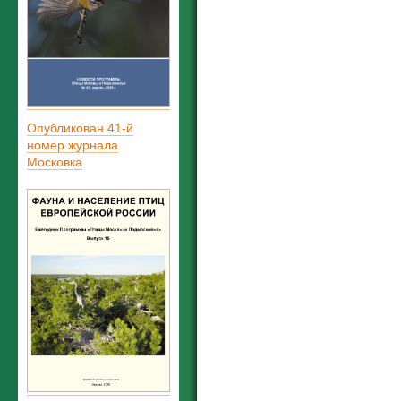
Опубликован 41-й
номер журнала
Московка