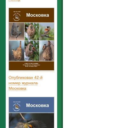
Опубликован 42-й
номер журнала
Московка