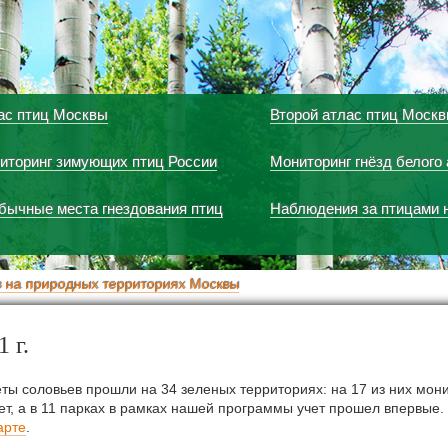
ас птиц Москвы
Второй атлас птиц Моск
иторинг зимующих птиц России
Мониторинг гнёзд белого 
бычные места гнездования птиц
Наблюдения за птицами 
в на природных территориях Москвы
 г.
четы соловьев прошли на 34 зеленых территориях: на 17 из них мон
лет, а в 11 парках в рамках нашей программы учет прошел впервые
арте
.