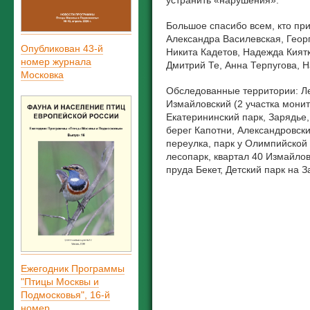
устранить «нарушения».
Большое спасибо всем, кто при
Александра Василевская, Георг
Опубликован 43-й
Никита Кадетов, Надежда Кият
номер журнала
Дмитрий Те, Анна Терпугова, 
Московка
Обследованные территории: Ле
Измайловский (2 участка монит
Екатерининский парк, Зарядье,
берег Капотни, Александровский
переулка, парк у Олимпийской
лесопарк, квартал 40 Измайлов
пруда Бекет, Детский парк на 
Ежегодник Программы
"Птицы Москвы и
Подмосковья", 16-й
номер