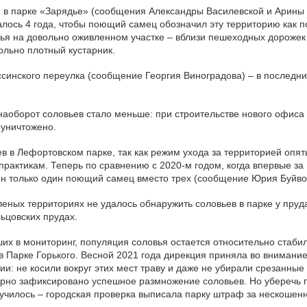
й в парке «Зарядье» (сообщения Александры Василевской и Арины 
валось 4 года, чтобы поющий самец обозначил эту территорию как 
ья на довольно оживленном участке – вблизи пешеходных дорожек 
ольно плотный кустарник.
ссинского переулка (сообщение Георгия Виноградова) – в последни
наоборот соловьев стало меньше: при строительстве нового офиса 
 уничтожено.
в в Лефортовском парке, так как режим ухода за территорией опят
рактикам. Теперь по сравнению с 2020-м годом, когда впервые за
ен только один поющий самец вместо трех (сообщение Юрия Буйво
еных территориях не удалось обнаружить соловьев в парке у пруд
льцовских прудах.
их в мониторинг, популяция соловья остается относительно стабил
 в Парке Горького. Весной 2021 года дирекция приняла во вниман
ии: не косили вокруг этих мест траву и даже не убирали срезанные
ерно зафиксировано успешное размножение соловьев. Но уберечь п
лучилось – городская проверка выписала парку штраф за нескошен