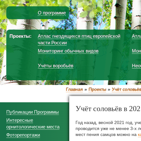
О программе
Проекты:
Атлас гнездящихся птиц европейской
Атл
части России
Мониторинг обычных видов
Мон
Учёты воробьёв
Нео
Главная
Проекты
Учёт соловьё
Учёт соловьёв в 2021
Публикации Программы
Интересные
Год назад, весной 2021 год, у
орнитологические места
проводится уже не менее 3-х 
мест пения самцов можно на
к
Фоторепортажи