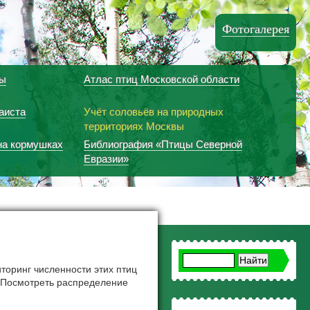
Фотогалерея
вы
Атлас птиц Московской области
аиста
Учёт соловьёв на природных
территориях Москвы
на кормушках
Библиография «Птицы Северной
Евразии»
иторинг численности этих птиц
. Посмотреть распределение