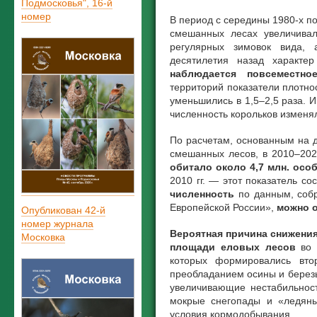
Подмосковья", 16-й
номер
В период с середины 1980-х по
смешанных лесах увеличивал
регулярных зимовок вида, 
десятилетия назад характе
наблюдается повсеместно
территорий показатели плотн
уменьшились в 1,5–2,5 раза. 
численность корольков изменя
По расчетам, основанным на 
смешанных лесов, в 2010–202
обитало около 4,7 млн. осо
2010 гг. — этот показатель со
численность
по данным, собр
Европейской России»,
можно о
Опубликован 42-й
номер журнала
Вероятная причина снижени
Московка
площади еловых лесов
во 
которых формировались вто
преобладанием осины и березы
увеличивающие нестабильност
мокрые снегопады и «ледяны
условия кормодобывания.