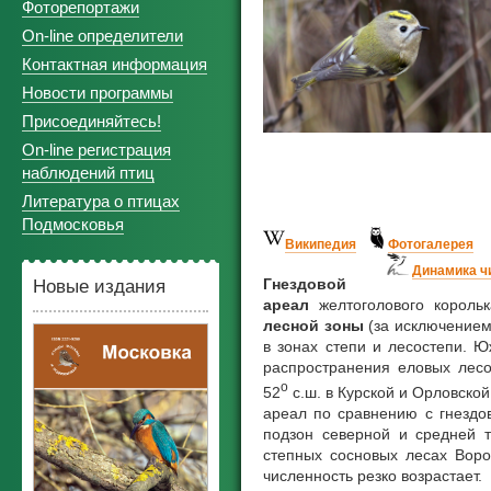
Фоторепортажи
On-line определители
Контактная информация
Новости программы
Присоединяйтесь!
On-line регистрация
наблюдений птиц
Литература о птицах
Подмосковья
Википедия
Фотогалерея
Динамика ч
Гнездовой
Новые издания
ареал
желтоголового король
лесной зоны
(за исключением 
в зонах степи и лесостепи. 
распространения еловых лесо
о
52
с.ш. в Курской и Орловской
ареал по сравнению с гнездо
подзон северной и средней т
степных сосновых лесах Воро
численность резко возрастает.