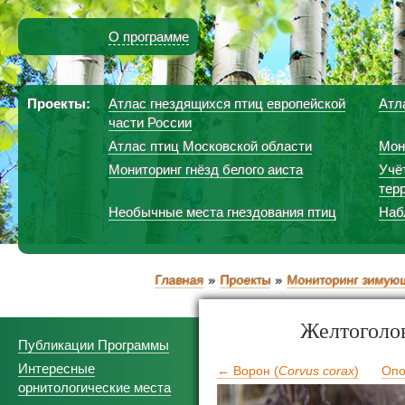
О программе
Проекты:
Атлас гнездящихся птиц европейской
Атл
части России
Атлас птиц Московской области
Мон
Мониторинг гнёзд белого аиста
Учё
тер
Необычные места гнездования птиц
Наб
Главная
Проекты
Мониторинг зимующ
Желтоголов
Публикации Программы
Интересные
← Ворон (
Corvus corax
)
Опо
орнитологические места