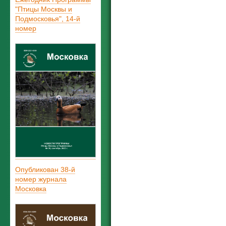
"Птицы Москвы и
Подмосковья", 14-й
номер
Опубликован 38-й
номер журнала
Московка