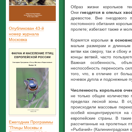
Образ жизни корольков те
Они
гнездятся в спелых хв
древостое. Вне гнездового 
постоянного обитания корольк
Опубликован 43-й
пролете; избегают также и мол
номер журнала
Московка
Кормятся корольки
в основн
малым размерам и длинным п
ветви как сверху, так и сбоку
концы ветвей, часто пользую
Важная особенность, объ
неспособность переносить сил
того, что, в отличие от бол
ночевок дупла и подснежные п
Численность корольков очен
не только общее количество 
пределах лесной зоны. В от
происходили массовые переко
особей концентрируются на 
европейские страны. В таки
Ежегодник Программы
рассчитанные на пролетных п
"Птицы Москвы и
«Рыбачий» (Калининградская об