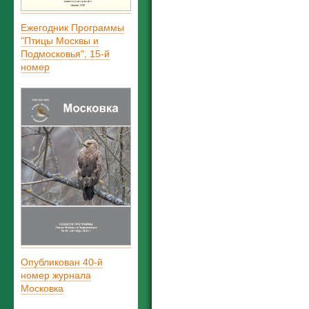
Ежегодник Программы
"Птицы Москвы и
Подмосковья", 15-й
номер
Опубликован 40-й
номер журнала
Московка