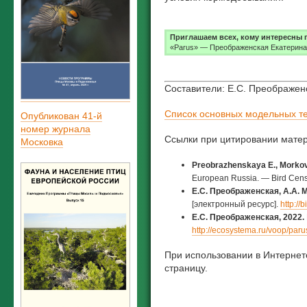
Приглашаем всех, кому интересны п
«Parus» — Преображенская Екатерина
Составители: Е.С. Преображен
Список основных модельных те
Опубликован 41-й
номер журнала
Ссылки при цитировании мате
Московка
Preobrazhenskaya E., Morkovi
European Russia. — Bird Censu
Е.С. Преображенская, А.А. М
[электронный ресурс].
http://
Е.С. Преображенская, 2022.
http://ecosystema.ru/voop/paru
При использовании в Интернет
страницу.