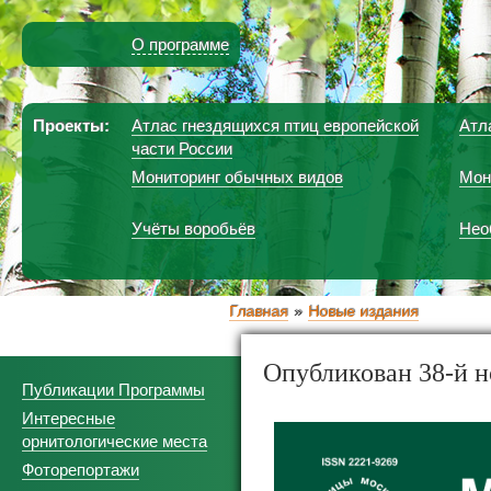
О программе
Проекты:
Атлас гнездящихся птиц европейской
Атл
части России
Мониторинг обычных видов
Мон
Учёты воробьёв
Нео
Главная
Новые издания
Опубликован 38-й 
Публикации Программы
Интересные
орнитологические места
Фоторепортажи