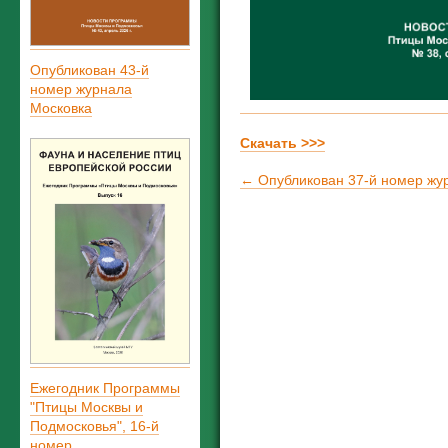
Опубликован 43-й
номер журнала
Московка
Скачать >>>
← Опубликован 37-й номер жу
Ежегодник Программы
"Птицы Москвы и
Подмосковья", 16-й
номер