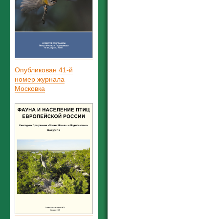
Опубликован 41-й
номер журнала
Московка