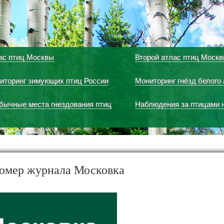
ас птиц Москвы
Второй атлас птиц Моск
иторинг зимующих птиц России
Мониторинг гнёзд белого 
бычные места гнездования птиц
Наблюдения за птицами 
номер журнала Московка