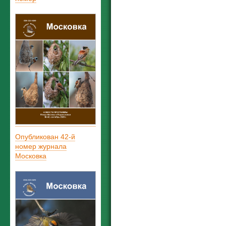
Опубликован 42-й
номер журнала
Московка