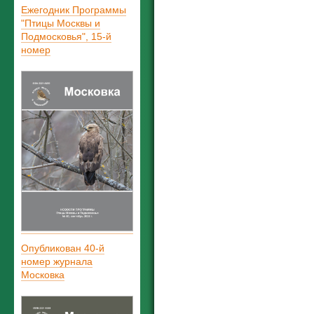
Ежегодник Программы
"Птицы Москвы и
Подмосковья", 15-й
номер
Опубликован 40-й
номер журнала
Московка