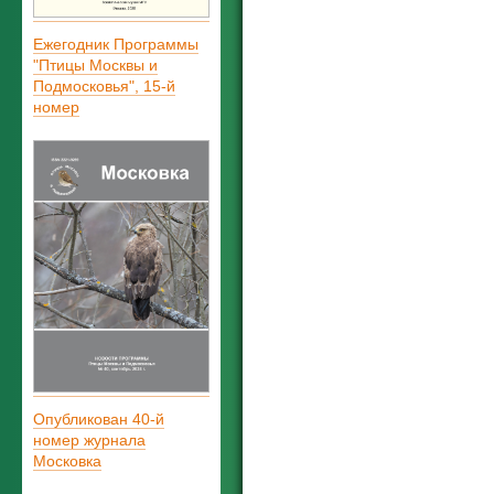
Ежегодник Программы
"Птицы Москвы и
Подмосковья", 15-й
номер
Опубликован 40-й
номер журнала
Московка