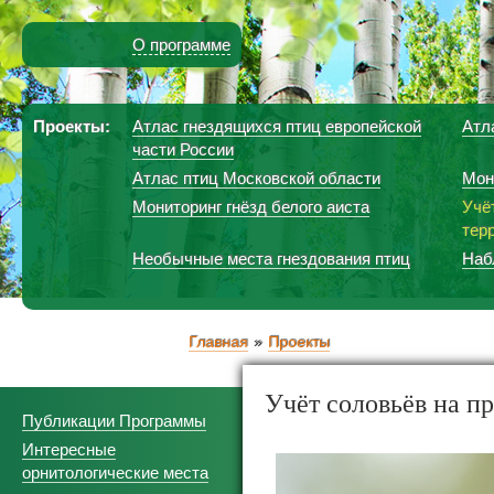
О программе
Проекты:
Атлас гнездящихся птиц европейской
Атл
части России
Атлас птиц Московской области
Мон
Мониторинг гнёзд белого аиста
Учё
тер
Необычные места гнездования птиц
Наб
Главная
Проекты
Учёт соловьёв на п
Публикации Программы
Интересные
орнитологические места