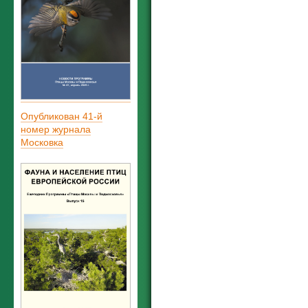
Опубликован 41-й
номер журнала
Московка