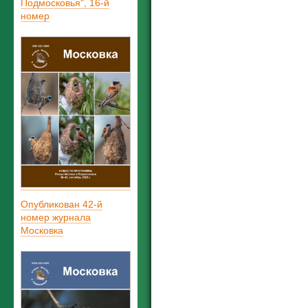
Подмосковья", 16-й
номер
Опубликован 42-й
номер журнала
Московка