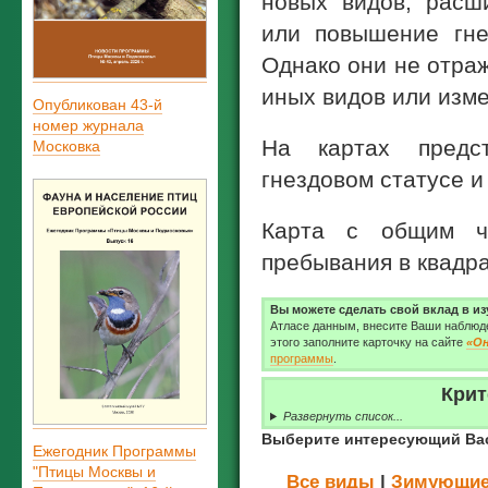
новых видов, расш
или повышение гне
Однако они не отра
иных видов или изм
Опубликован 43-й
номер журнала
На картах предс
Московка
гнездовом статусе 
Карта с общим ч
пребывания в квадр
Вы можете сделать свой вклад в и
Атласе данным, внесите Ваши наблюд
этого заполните карточку на сайте
«Он
программы
.
Крит
Развернуть список...
Выберите интересующий Вас
Ежегодник Программы
"Птицы Москвы и
Все виды
|
Зимующие