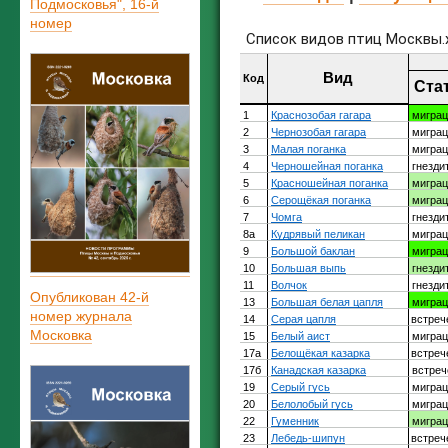
Подмосковья", 16-й
номер
Опубликован 42-й
номер журнала
Московка