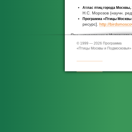
Атлас птиц города Москвы,
Н.С. Морозов (научн. ред
Программа «Птицы Москвы 
ресурс].
http://birdsmosco
При цитировании в Интернете 
страницу.
© 1999 — 2026 Программа
«Птицы Москвы и Подмосковья»
По всем вопросам, связанным 
адресу:
voltzit@zmmu.msu.ru
(О