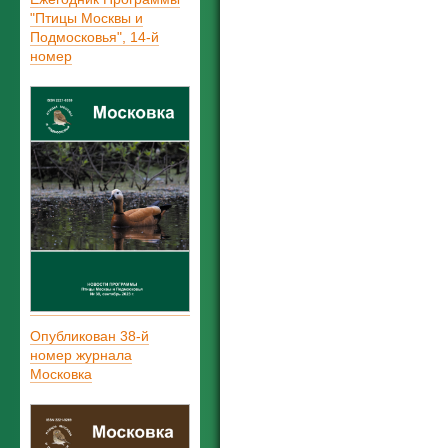
"Птицы Москвы и
Подмосковья", 14-й
номер
Опубликован 38-й
номер журнала
Московка