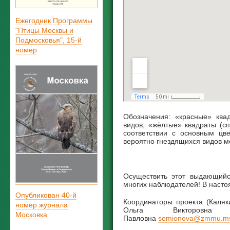
Ежегодник Программы
"Птицы Москвы и
Подмосковья", 15-й
номер
Обозначения: «красные» ква
видов
; «жёлтые» квадраты (с
соответствии с основным цв
вероятно гнездящихся видов м
Осуществить этот выдающийс
многих наблюдателей! В настоя
Опубликован 40-й
Координаторы проекта (Каля
номер журнала
Ольга Викторов
Московка
Павловна
semionova@zmmu.ms