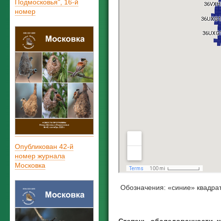
Подмосковья", 16-й
номер
Опубликован 42-й
номер журнала
Московка
Обозначения: «синие» квадра