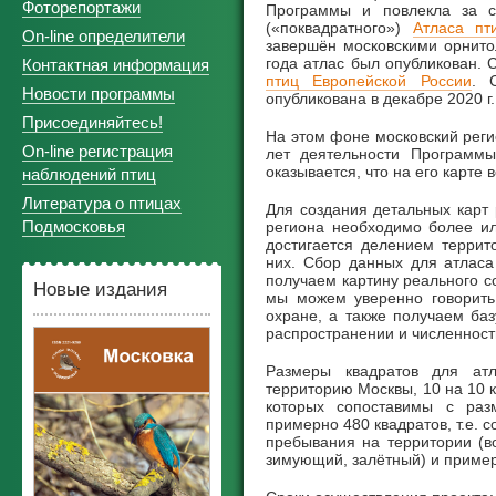
Фоторепортажи
Программы и повлекла за с
(«поквадратного»)
Атласа пт
On-line определители
завершён московскими орнито
года атлас был опубликован.
Контактная информация
птиц Европейской России
. 
Новости программы
опубликована в декабре 2020 г.
Присоединяйтесь!
На этом фоне московский реги
On-line регистрация
лет деятельности Программ
оказывается, что на его карте
наблюдений птиц
Литература о птицах
Для создания детальных карт
Подмосковья
региона необходимо более ил
достигается делением террит
них. Сбор данных для атласа
получаем картину реального с
Новые издания
мы можем уверенно говорить 
охране, а также получаем ба
распространении и численност
Размеры квадратов для атл
территорию Москвы, 10 на 10 
которых сопоставимы с ра
примерно 480 квадратов, т.е. с
пребывания на территории (в
зимующий, залётный) и пример