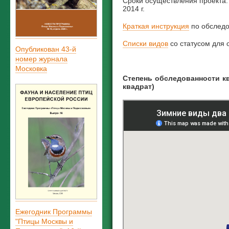
Сроки осуществления проекта: 
2014 г.
Краткая инструкция
по обследо
Списки видов
со статусом для 
Опубликован 43-й
номер журнала
Московка
Степень обследованности к
квадрат)
Ежегодник Программы
"Птицы Москвы и