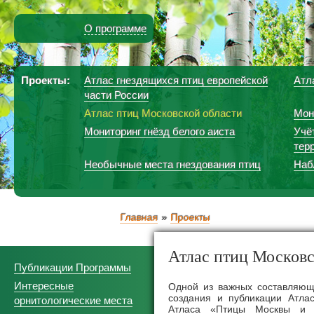
О программе
Проекты:
Атлас гнездящихся птиц европейской
Атл
части России
Атлас птиц Московской области
Мон
Мониторинг гнёзд белого аиста
Учё
тер
Необычные места гнездования птиц
Наб
Главная
Проекты
Атлас птиц Московс
Публикации Программы
Интересные
Одной из важных составляющ
создания и публикации Атлас
орнитологические места
Атласа «Птицы Москвы и П