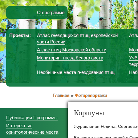
О программе
Проекты:
Атлас гнездящихся птиц европейской
Атл
части России
Атлас птиц Московской области
Мон
Мониторинг гнёзд белого аиста
Учё
тер
Необычные места гнездования птиц
Наб
Главная
Фоторепортажи
Коршуны
Публикации Программы
Интересные
Журавлиная Родина, Сергиево-П
орнитологические места
Во время вспашки полей у Око