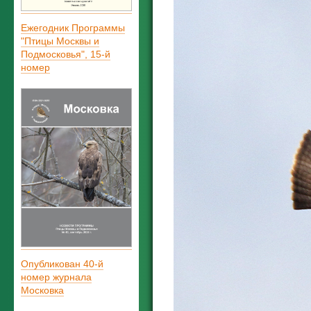
Ежегодник Программы
"Птицы Москвы и
Подмосковья", 15-й
номер
Опубликован 40-й
номер журнала
Московка