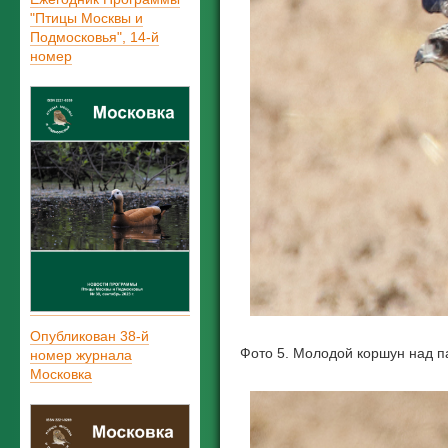
"Птицы Москвы и
Подмосковья", 14-й
номер
Опубликован 38-й
Фото 5. Молодой коршун над п
номер журнала
Московка