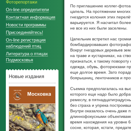
Фоторепортажи
По приглашению коллег-фотоан
On-line определители
цапель. На протяжении многи
Контактная информация
гнездится колония этих перелё
варьируется. Я насчитал более
Новости программы
не все из них были заселены.
Присоединяйтесь!
Цапельник встретил нас громки
On-line регистрация
бомбардировавших фотографов 
наблюдений птиц
Вокруг гнездовых деревьев зем
Литература о птицах
на траве и кустарниках, на ст
Подмосковья
признаться, к такому повороту
одежда, обувь, фоторюкзаки п
еще долгое время. Зато порадо
Новые издания
боярышниц, ленточников и про
Съемка предполагалась на высо
которого еще надо было добра
ремеслу, в пятнадцатиградусн
без страха и упрека построив
Внутри оказалось очень даже 
длиннофокусными объективами 
время нахождения на уровне 6
сосне, которая, кстати, предат