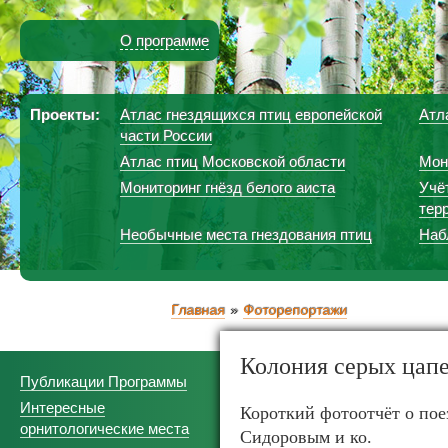
О программе
Проекты:
Атлас гнездящихся птиц европейской
Атл
части России
Атлас птиц Московской области
Мон
Мониторинг гнёзд белого аиста
Учё
тер
Необычные места гнездования птиц
Наб
Главная
Фоторепортажи
Колония серых цап
Публикации Программы
Интересные
Короткий фотоотчёт о пое
орнитологические места
Сидоровым и ко.