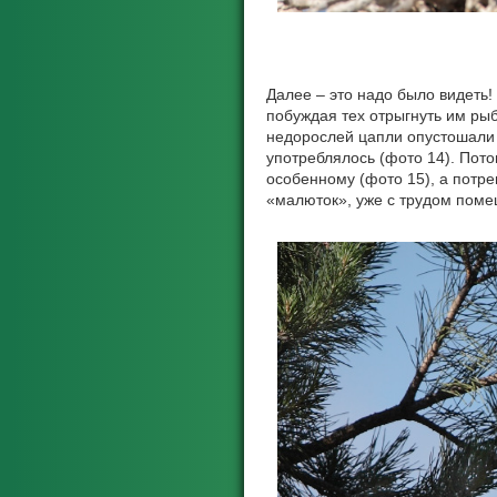
Далее – это надо было видеть!
побуждая тех отрыгнуть им ры
недорослей цапли опустошали 
употреблялось (фото 14). Пото
особенному (фото 15), а потр
«малюток», уже с трудом пом