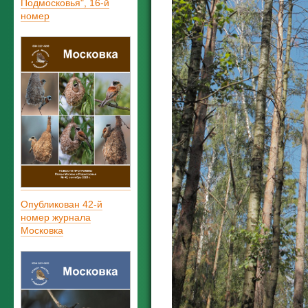
Подмосковья", 16-й
номер
Опубликован 42-й
номер журнала
Московка