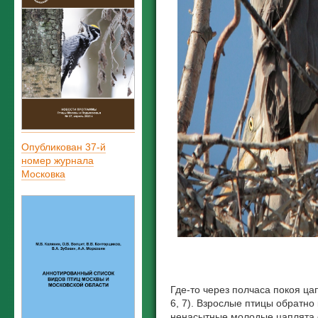
Опубликован 37-й
номер журнала
Московка
Где-то через полчаса покоя ц
6, 7). Взрослые птицы обратно 
ненасытные молодые цаплята 