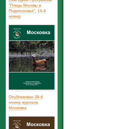
"Птицы Москвы и
Подмосковья", 14-й
номер
Опубликован 38-й
номер журнала
Московка