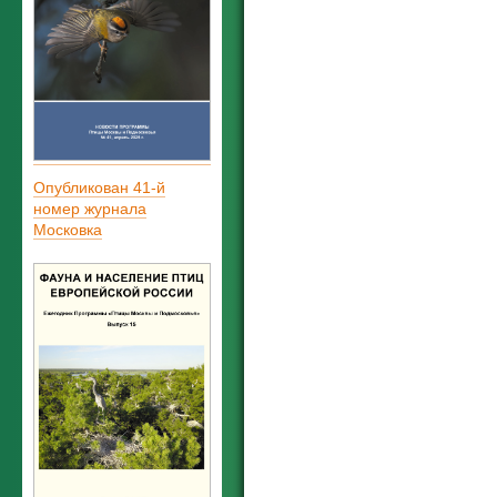
Опубликован 41-й
номер журнала
Московка