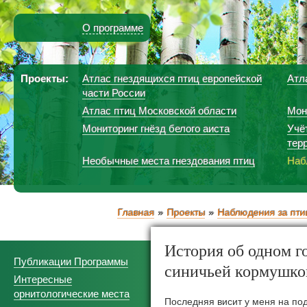
О программе
Проекты:
Атлас гнездящихся птиц европейской
Атл
части России
Атлас птиц Московской области
Мон
Мониторинг гнёзд белого аиста
Учё
тер
Необычные места гнездования птиц
Наб
Главная
Проекты
Наблюдения за пти
История об одном г
Публикации Программы
синичьей кормушко
Интересные
орнитологические места
Последняя висит у меня на по