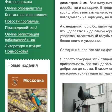
Фоторепортажи
диаметром 4 мм. Всю зиму сиз
воробьями и синицами. В конце
On-line определители
кронштейн: взлетать на него, 
Контактная информация
поглядывали на кормушку, но п
Новости программы
А с недавних пор с большим у
Присоединяйтесь!
птиц добраться и до самой кор
On-line регистрация
упорство, талантливый голубь д
наблюдений птиц
более ловко и уверенно.
Литература о птицах
Сегодня я сняла все это на фото
Подмосковья
Я просто покорена этой птицей
прихрамывать, все-таки довол
Новые издания
добраться до корма. В своем с
постоянно гоняет один из глав