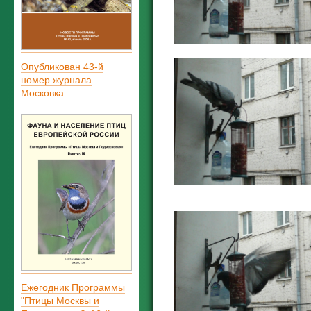
Опубликован 43-й
номер журнала
Московка
Ежегодник Программы
"Птицы Москвы и