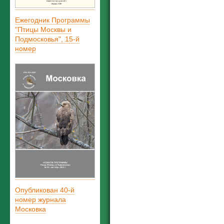
Ежегодник Программы
"Птицы Москвы и
Подмосковья", 15-й
номер
Опубликован 40-й
номер журнала
Московка