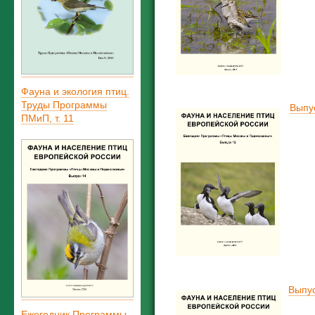
Фауна и экология птиц.
Труды Программы
Выпу
ПМиП, т. 11
Выпус
Ежегодник Программы