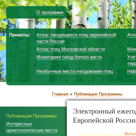
О программе
Проекты:
Атлас гнездящихся птиц европейской
Атл
части России
Атлас птиц Московской области
Мон
Мониторинг гнёзд белого аиста
Учё
тер
Необычные места гнездования птиц
Наб
Главная
Публикации Программы
Электронный ежего
Публикации Программы
Европейской Росси
Интересные
орнитологические места
Выпус