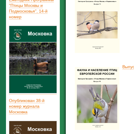
"Птицы Москвы и
Подмосковья", 14-й
номер
Выпус
Опубликован 38-й
номер журнала
Московка