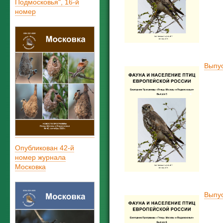
Подмосковья", 16-й
номер
Выпус
Опубликован 42-й
номер журнала
Московка
Выпус