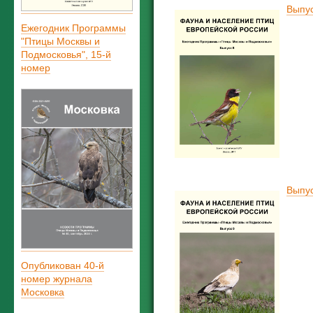
Выпус
Ежегодник Программы
"Птицы Москвы и
Подмосковья", 15-й
номер
Выпус
Опубликован 40-й
номер журнала
Московка