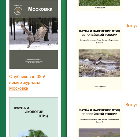
Выпус
Опубликован 39-й
номер журнала
Московка
Выпус