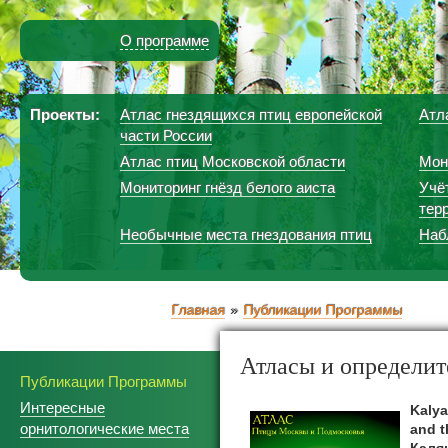
О программе
Проекты:
Атлас гнездящихся птиц европейской
Атл
части России
Атлас птиц Московской области
Мон
Мониторинг гнёзд белого аиста
Учё
тер
Необычные места гнездования птиц
Наб
Главная
Публикации Программы
Атласы и определит
Публикации Программы
Интересные
Kalya
орнитологические места
and t