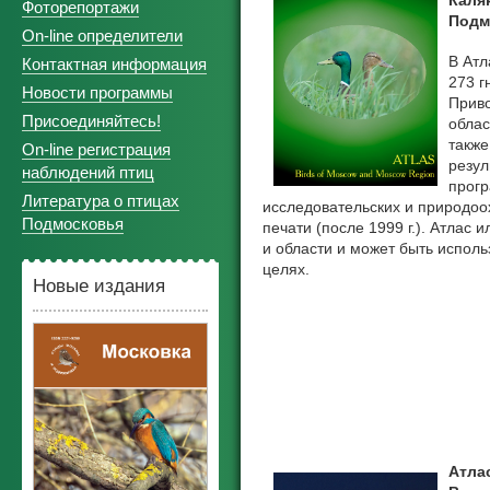
Каля
Фоторепортажи
Подмо
On-line определители
В Атл
Контактная информация
273 г
Новости программы
Приво
Присоединяйтесь!
облас
также
On-line регистрация
резул
наблюдений птиц
прогр
Литература о птицах
исследовательских и природоо
Подмосковья
печати (после 1999 г.). Атлас
и области и может быть испол
целях.
Новые издания
Атлас