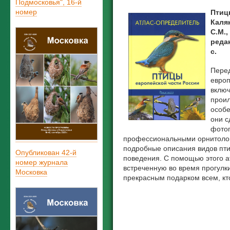
Подмосковья", 16-й
номер
Птиц
Каляк
С.М.,
редак
с.
Перед
европ
включ
прои
особе
они 
фото
профессиональными орнитолог
подробные описания видов пти
Опубликован 42-й
поведения. С помощью этого а
номер журнала
встреченную во время прогулки 
Московка
прекрасным подарком всем, кт