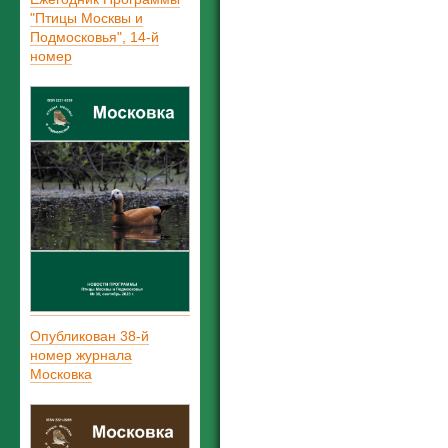
"Птицы Москвы и
Подмосковья", 14-й
номер
Опубликован 38-й
номер журнала
Московка