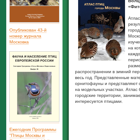
Волци
«Фито
Атлас
резул
Опубликован 43-й
город
номер журнала
Моско
Московка
изуче
на ко
каждо
перио
разме
распространении в зимний пер
весь год. Представленные мат
орнитофауны и представляют с
на модельных участках. Атлас 
городские территории, занима
интересуется птицами.
Ежегодник Программы
"Птицы Москвы и