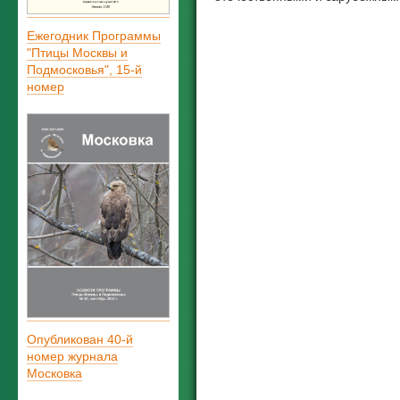
Ежегодник Программы
"Птицы Москвы и
Подмосковья", 15-й
номер
Опубликован 40-й
номер журнала
Московка