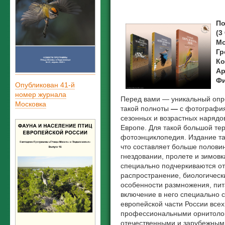
По
(3
Мо
Гр
Ко
Ар
Фи
Опубликован 41-й
номер журнала
Перед вами — уникальный опре
Московка
такой полноты
—
с фотография
сезонных и возрастных нарядов 
Европе. Для такой большой тер
фотоэнциклопедия. Издание та
что составляет больше полови
гнездовании, пролете и зимов
специально подчеркиваются отл
распространение, биологически
особенности размножения, пи
включение в него специально 
европейской части России всех
профессиональными орнитоло
отечественными и зарубежны